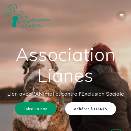
Passer
au
contenu
Association
Lianes
LIen avec l'ANimal et contre l'Exclusion Sociale
Faire un don
Adhérer à LIANES