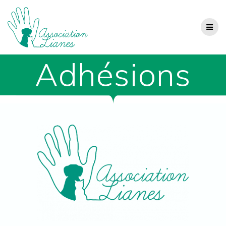
Passer
au
contenu
Adhésions