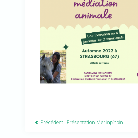
Navigation
Article
Précédent :
Présentation Merlinpinpin
précédent
de
: