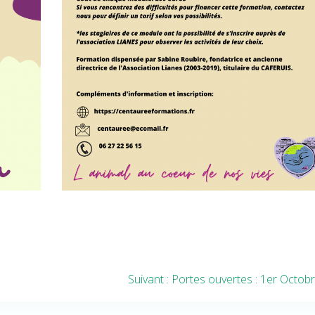
Article
Suivant :
Portes ouvertes : 1er Octob
suivant
: